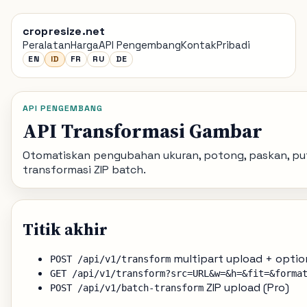
cropresize.net
Peralatan
Harga
API Pengembang
Kontak
Pribadi
EN
ID
FR
RU
DE
API PENGEMBANG
API Transformasi Gambar
Otomatiskan pengubahan ukuran, potong, paskan, puta
transformasi ZIP batch.
Titik akhir
multipart upload + optio
POST /api/v1/transform
GET /api/v1/transform?src=URL&w=&h=&fit=&forma
ZIP upload (Pro)
POST /api/v1/batch-transform