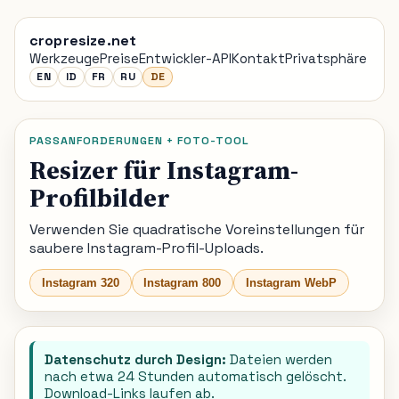
cropresize.net
Werkzeuge
Preise
Entwickler-API
Kontakt
Privatsphäre
EN
ID
FR
RU
DE
PASSANFORDERUNGEN + FOTO-TOOL
Resizer für Instagram-
Profilbilder
Verwenden Sie quadratische Voreinstellungen für
saubere Instagram-Profil-Uploads.
Instagram 320
Instagram 800
Instagram WebP
Datenschutz durch Design:
Dateien werden
nach etwa 24 Stunden automatisch gelöscht.
Download-Links laufen ab.