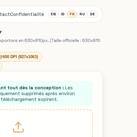
tact
Confidentialité
EN
ID
FR
RU
DE
r
xportons en 630x810px. (Taille officielle : 630x810
@600 DPI (827x1063)
ant tout dès la conception :
Les
iquement supprimés après environ
e téléchargement expirent.