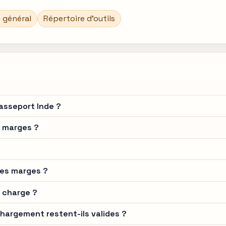
 général
Répertoire d’outils
passeport Inde ?
es marges ?
des marges ?
n charge ?
hargement restent-ils valides ?