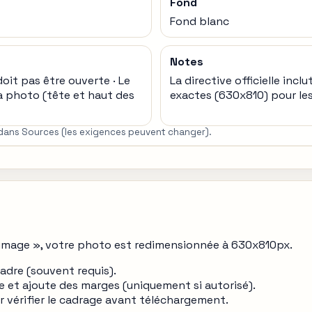
Fond
Fond blanc
Notes
doit pas être ouverte · Le
La directive officielle inc
 photo (tête et haut des
exactes (630x810) pour le
es dans Sources (les exigences peuvent changer).
'image », votre photo est redimensionnée à 630x810px.
cadre (souvent requis).
e et ajoute des marges (uniquement si autorisé).
ur vérifier le cadrage avant téléchargement.