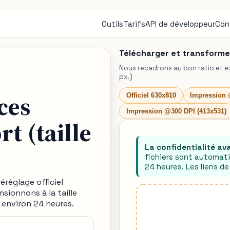
Outils
Tarifs
API de développeur
Con
Télécharger et transforme
Nous recadrons au bon ratio et e
px.)
ces
Officiel 630x810
Impression 
Impression @300 DPI (413x531)
t (taille
La confidentialité av
fichiers sont automat
24 heures. Les liens d
éréglage officiel
sionnons à la taille
s environ 24 heures.