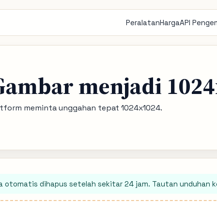
Peralatan
Harga
API Peng
Gambar menjadi 102
a platform meminta unggahan tepat 1024x1024.
ra otomatis dihapus setelah sekitar 24 jam. Tautan unduhan 