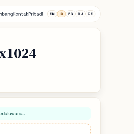
embang
Kontak
Pribadi
EN
ID
FR
RU
DE
4x1024
kedaluwarsa.