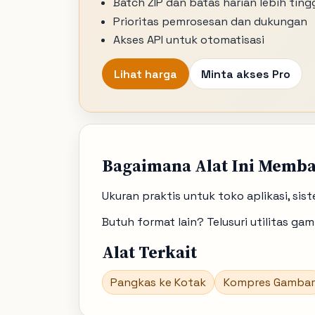
Batch ZIP dan batas harian lebih ting
Prioritas pemrosesan dan dukungan
Akses API untuk otomatisasi
Lihat harga
Minta akses Pro
Bagaimana Alat Ini Memb
Ukuran praktis untuk toko aplikasi, sis
Butuh format lain? Telusuri utilitas g
Alat Terkait
Pangkas ke Kotak
Kompres Gambar