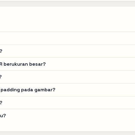
?
?
LR berukuran besar?
?
 padding pada gambar?
?
ku?