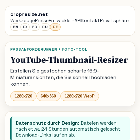
cropresize.net
Werkzeuge
Preise
Entwickler-API
Kontakt
Privatsphäre
EN
ID
FR
RU
DE
PASSANFORDERUNGEN + FOTO-TOOL
YouTube-Thumbnail-Resizer
Erstellen Sie gestochen scharfe 16:9-
Miniaturansichten, die Sie schnell hochladen
können.
1280x720
640x360
1280x720 WebP
Datenschutz durch Design:
Dateien werden
nach etwa 24 Stunden automatisch gelöscht.
Download-Links laufen ab.