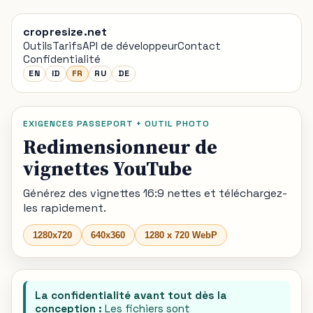
cropresize.net
Outils
Tarifs
API de développeur
Contact
Confidentialité
EN
ID
FR
RU
DE
EXIGENCES PASSEPORT + OUTIL PHOTO
Redimensionneur de
vignettes YouTube
Générez des vignettes 16:9 nettes et téléchargez-
les rapidement.
1280x720
640x360
1280 x 720 WebP
La confidentialité avant tout dès la
conception :
Les fichiers sont